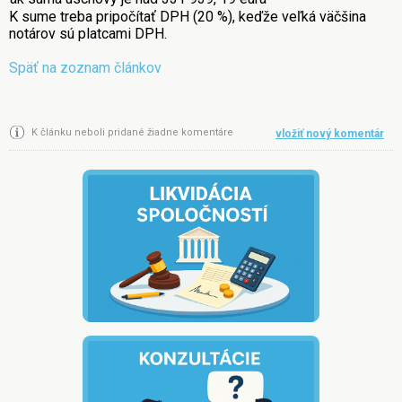
K sume treba pripočítať DPH (20 %), keďže veľká väčšina
notárov sú platcami DPH.
Späť na zoznam článkov
K článku neboli pridané žiadne komentáre
vložiť nový komentár