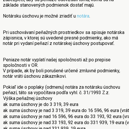
základe stanovených podmienok dostať majú.
Notársku úschovu je možné zriadiť u
notára
.
Pri uschovávaní peňažných prostriedkov sa spisuje notárska
zápisnica, v ktorej sú uvedené presné podmienky, ako má
notár pri vydaní peňazí z notárskej úschovy postupovať.
Peniaze notár vyplatí našej spoločnosti až po prepise
spoločnosti v OR.
V prípade, ak by boli porušené určené zmluvné podmienky,
notár vráti úschovu zákazníkovi.
Pokiaľ ide o poplaky (odmenu) notára za notársku úschovu
peňazí, táto sa vypočítava podľa vyhl. č. 31/1993 Z.z.
Výška peňažnej úschovy
ak suma úschovy je do 3 319, 39 eura
ak suma úschovy je nad 3 319, 39 eura do 16 596, 96 eura (vrá
ak suma úschovy je nad 16 596, 96 eura do 33 193, 92 eura (vr
ak suma úschovy je nad 33 193, 92 eura do 331 939, 19 eura (v
ak suma úschovy je nad 331 939, 19 eura