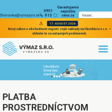
Garantujeme
0951
najnižšiu
013
veronika@vymazsro.sk
cenu za
zrušenie
002
spoločnosti
17. AUGUST 2026
Nový zákon o obchodnom registri zvýši náklady na likvidáciu s.r.o. —
stihnite to za súčasných podmienok.
PLATBA
PROSTREDNÍCTVOM