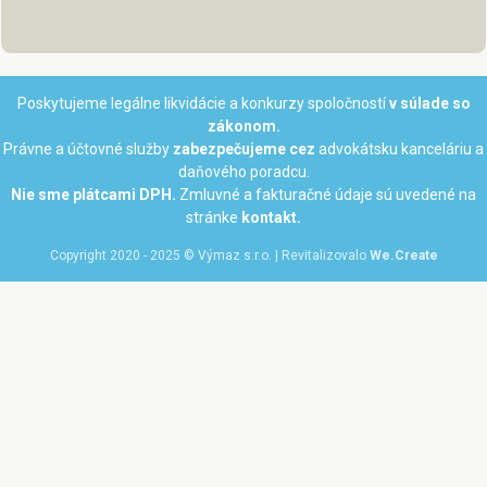
Poskytujeme legálne likvidácie a konkurzy spoločností
v súlade so
zákonom.
Právne a účtovné služby
zabezpečujeme cez
advokátsku kanceláriu a
daňového poradcu.
Nie sme plátcami DPH.
Zmluvné a fakturačné údaje sú uvedené na
stránke
kontakt.
Copyright 2020 - 2025 © Výmaz s.r.o. | Revitalizovalo
We.Create