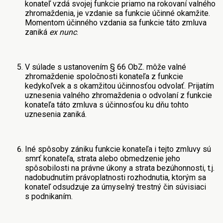
konateľ vzdá svojej funkcie priamo na rokovaní valného
zhromaždenia, je vzdanie sa funkcie účinné okamžite.
Momentom účinného vzdania sa funkcie táto zmluva
zaniká
ex nunc
.
V súlade s ustanovením § 66 ObZ. môže valné
zhromaždenie spoločnosti konateľa z funkcie
kedykoľvek a s okamžitou účinnosťou odvolať. Prijatím
uznesenia valného zhromaždenia o odvolaní z funkcie
konateľa táto zmluva s účinnosťou ku dňu tohto
uznesenia zaniká.
Iné spôsoby zániku funkcie konateľa i tejto zmluvy sú
smrť konateľa, strata alebo obmedzenie jeho
spôsobilosti na právne úkony a strata bezúhonnosti, t.j.
nadobudnutím právoplatnosti rozhodnutia, ktorým sa
konateľ odsudzuje za úmyselný trestný čin súvisiaci
s podnikaním.