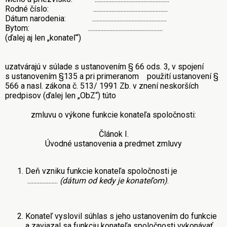
Rodné číslo: .................................................
Dátum narodenia: .................................................
Bytom: .................................................
(ďalej aj len
„konateľ“
)
uzatvárajú v súlade s ustanovením § 66 ods. 3, v spojení
s ustanovením §135 a pri primeranom použití ustanovení §
566 a nasl. zákona č. 513/ 1991 Zb. v znení neskorších
predpisov (ďalej len „ObZ“) túto
zmluvu o výkone funkcie konateľa spoločnosti
:
Článok I.
Úvodné ustanovenia a predmet zmluvy
Deň vzniku funkcie konateľa spoločnosti je
....................
(dátum od kedy je konateľom)
.
Konateľ vyslovil súhlas s jeho ustanovením do funkcie
a zaviazal sa funkciu konateľa spoločnosti vykonávať