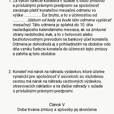
Za výkon funkcie konateľa v súlade s touto zmluvou
a príslušnými právnymi predpismi sa spoločnosť
zaväzuje platiť konateľovi mesačnú odmenu vo
výške
...................... Eur brutto, a to s účinnosťou od
..................
(dátum od kedy sa bude táto odmena vyplácať
mesačne)
. Táto odmena je splatná do 10. dňa
nasledujúceho kalendárneho mesiaca, ak sa zmluvné
strany nedohodnú inak, a to v hotovosti alebo
bezhotovostným prevodom na bankový účet konateľa.
Odmena je dohodnutá aj s prihliadnutím na obdobie odo
dňa vzniku funkcie konateľa do účinnosti tejto zmluvy
a zahŕňa aj toto obdobie.
Konateľ má nárok na náhradu výdavkov, ktoré účelne
vynaložil pre spoločnosť.V súvislosti so služobnou
cestou má nárok na náhradu cestovných výdavkov,
stravovacích nákladov a na ďalšie náhrady v súlade
s príslušnými právnymi predpismi.
Ćlánok V.
Doba trvania zmluvy a spôsoby jej ukončenia