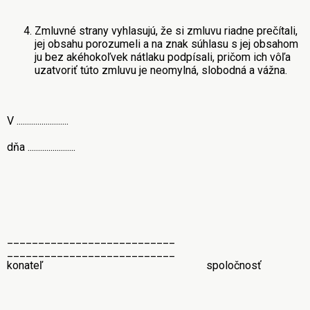
Zmluvné strany vyhlasujú, že si zmluvu riadne prečítali,
jej obsahu porozumeli a na znak súhlasu s jej obsahom
ju bez akéhokoľvek nátlaku podpísali, pričom ich vôľa
uzatvoriť túto zmluvu je neomylná, slobodná a vážna.
V .........................
dňa .......................
___________________________
___________________________
konateľ spoločnosť