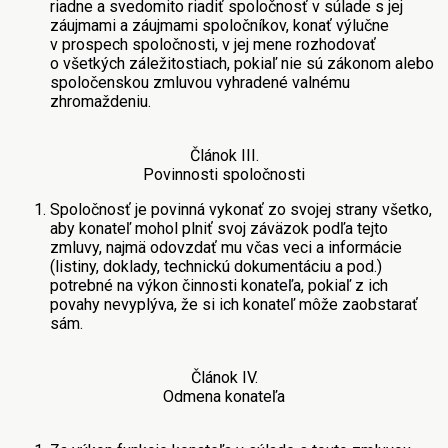
riadne a svedomito riadiť spoločnosť v súlade s jej
záujmami a záujmami spoločníkov, konať výlučne
v prospech spoločnosti, v jej mene rozhodovať
o všetkých záležitostiach, pokiaľ nie sú zákonom alebo
spoločenskou zmluvou vyhradené valnému
zhromaždeniu.
Článok IІІ.
Povinnosti spoločnosti
Spoločnosť je povinná vykonať zo svojej strany všetko,
aby konateľ mohol plniť svoj záväzok podľa tejto
zmluvy, najmä odovzdať mu včas veci a informácie
(listiny, doklady, technickú dokumentáciu a pod.)
potrebné na výkon činnosti konateľa, pokiaľ z ich
povahy nevyplýva, že si ich konateľ môže zaobstarať
sám.
Článok ІV.
Odmena konateľa