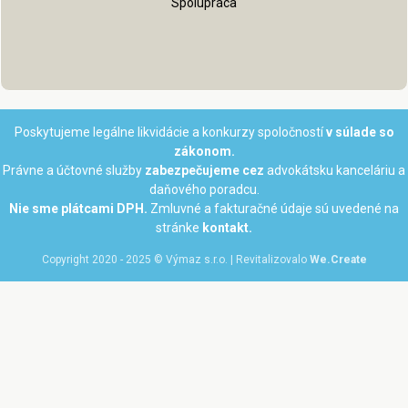
Spolupráca
Poskytujeme legálne likvidácie a konkurzy spoločností
v súlade so
zákonom.
Právne a účtovné služby
zabezpečujeme cez
advokátsku kanceláriu a
daňového poradcu.
Nie sme plátcami DPH.
Zmluvné a fakturačné údaje sú uvedené na
stránke
kontakt.
Copyright 2020 - 2025 © Výmaz s.r.o. | Revitalizovalo
We.Create