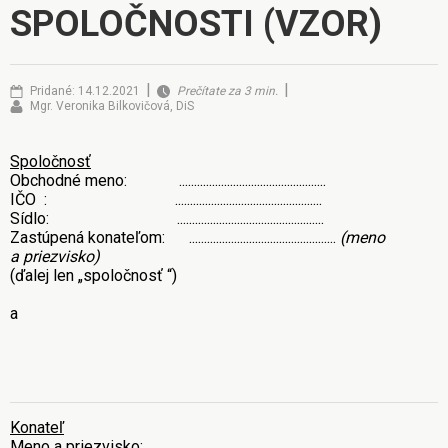
SPOLOČNOSTI (VZOR)
|
|
Pridané: 14.12.2021
Prečítate za 3 min.
Mgr. Veronika Bilkovičová, DiS
Spoločnosť
Obchodné meno: .................................................
IČO : .................................................
Sídlo: .................................................
Zastúpená konateľom: .................................................
(meno
a priezvisko)
(ďalej len
„spoločnosť “
)
a
Konateľ
Meno a priezvisko: .................................................