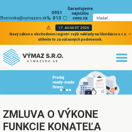
Garantujeme
0951
najnižšiu
013
veronika@vymazsro.sk
cenu za
zrušenie
002
spoločnosti
17. AUGUST 2026
Nový zákon o obchodnom registri zvýši náklady na likvidáciu s.r.o. —
stihnite to za súčasných podmienok.
ZMLUVA O VÝKONE
FUNKCIE KONATEĽA