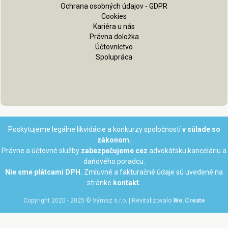
Ochrana osobných údajov - GDPR
Cookies
Kariéra u nás
Právna doložka
Účtovníctvo
Spolupráca
Poskytujeme legálne likvidácie a konkurzy spoločností
v súlade so
zákonom.
Právne a účtovné služby
zabezpečujeme cez
advokátsku kanceláriu a
daňového poradcu.
Nie sme plátcami DPH.
Zmluvné a fakturačné údaje sú uvedené na
stránke
kontakt.
Copyright 2020 - 2025 © Výmaz s.r.o. | Revitalizovalo
We.Create