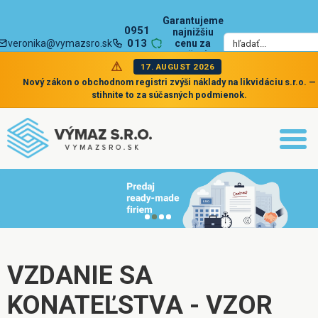
Garantujeme
0951
najnižšiu
013
veronika@vymazsro.sk
cenu za
zrušenie
002
spoločnosti
17. AUGUST 2026
Nový zákon o obchodnom registri zvýši náklady na likvidáciu s.r.o. —
stihnite to za súčasných podmienok.
VZDANIE SA
KONATEĽSTVA - VZOR